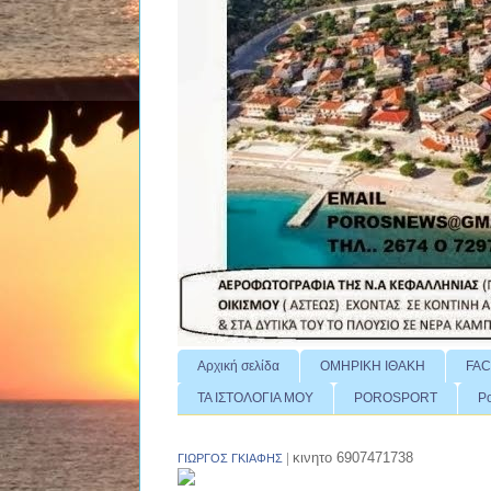
Αρχική σελίδα
ΟΜΗΡΙΚΗ ΙΘΑΚΗ
FA
ΤΑ ΙΣΤΟΛΟΓΙΑ ΜΟΥ
POROSPORT
P
|
κινητο 6907471738
ΓΙΩΡΓΟΣ ΓΚΙΑΦΗΣ