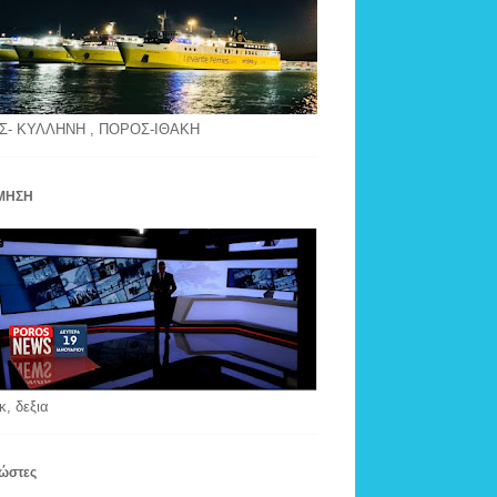
Σ- ΚΥΛΛΗΝΗ , ΠΟΡΟΣ-ΙΘΑΚΗ
ΜΗΣΗ
κ, δεξια
ώστες