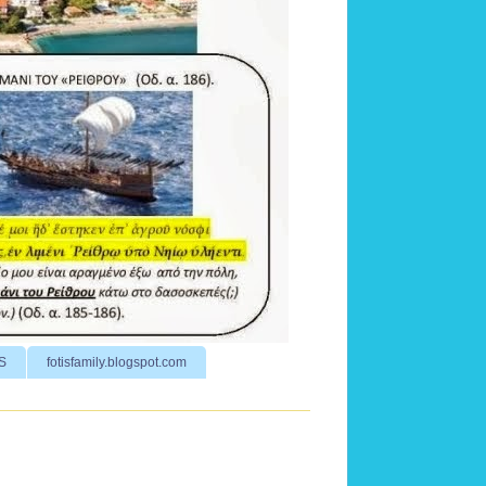
S
fotisfamily.blogspot.com