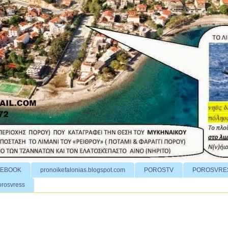
CEBOOK
pronoikefalonias.blogspot.com
POROSTV
POROSVRE
orosvress