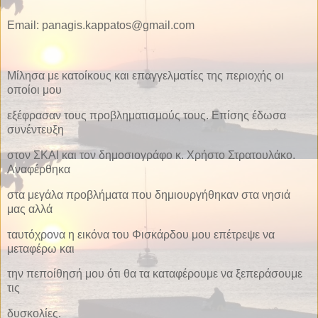
Email: panagis.kappatos@gmail.com
Μίλησα με κατοίκους και επαγγελματίες της περιοχής οι
οποίοι μου
εξέφρασαν τους προβληματισμούς τους. Επίσης έδωσα
συνέντευξη
στον ΣΚΑΙ και τον δημοσιογράφο κ. Χρήστο Στρατουλάκο.
Αναφέρθηκα
στα μεγάλα προβλήματα που δημιουργήθηκαν στα νησιά
μας αλλά
ταυτόχρονα η εικόνα του Φισκάρδου μου επέτρεψε να
μεταφέρω και
την πεποίθησή μου ότι θα τα καταφέρουμε να ξεπεράσουμε
τις
δυσκολίες.