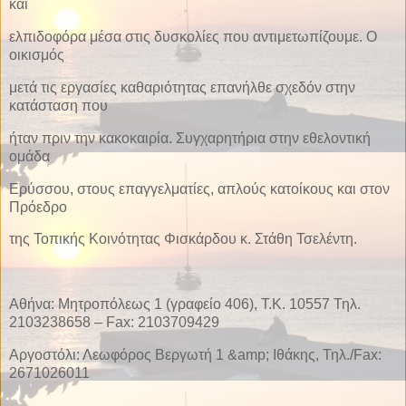
και
ελπιδοφόρα μέσα στις δυσκολίες που αντιμετωπίζουμε. Ο
οικισμός
μετά τις εργασίες καθαριότητας επανήλθε σχεδόν στην
κατάσταση που
ήταν πριν την κακοκαιρία. Συγχαρητήρια στην εθελοντική
ομάδα
Ερύσσου, στους επαγγελματίες, απλούς κατοίκους και στον
Πρόεδρο
της Τοπικής Κοινότητας Φισκάρδου κ. Στάθη Τσελέντη.
Αθήνα: Μητροπόλεως 1 (γραφείο 406), Τ.Κ. 10557 Τηλ.
2103238658 – Fax: 2103709429
Αργοστόλι: Λεωφόρος Βεργωτή 1 &amp; Ιθάκης, Τηλ./Fax:
2671026011