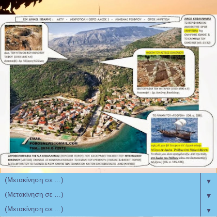
▼
▼
▼