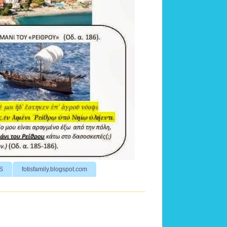
S
fotisfamily.blogspot.com