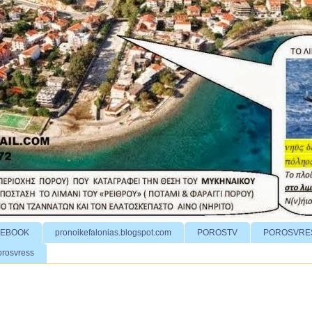
CEBOOK
pronoikefalonias.blogspot.com
POROSTV
POROSVRE
orosvress