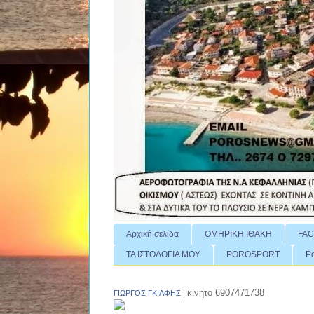
Αρχική σελίδα
ΟΜΗΡΙΚΗ ΙΘΑΚΗ
FA
ΤΑ ΙΣΤΟΛΟΓΙΑ ΜΟΥ
POROSPORT
P
|
κινητο 6907471738
ΓΙΩΡΓΟΣ ΓΚΙΑΦΗΣ