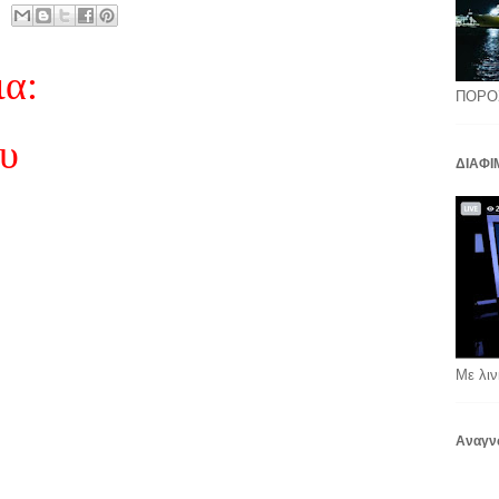
ια:
ΠΟΡΟ
ου
ΔΙΑΦΙ
Με λιν
Αναγν