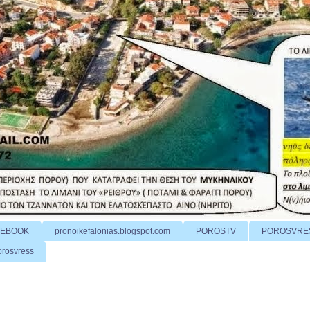
CEBOOK
pronoikefalonias.blogspot.com
POROSTV
POROSVRE
orosvress