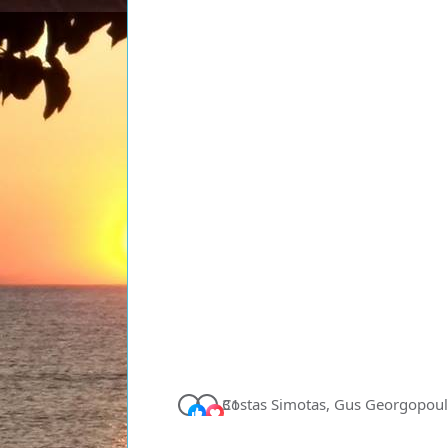
Ό
31
Costas Simotas, Gus Georgopoul
λ
ε