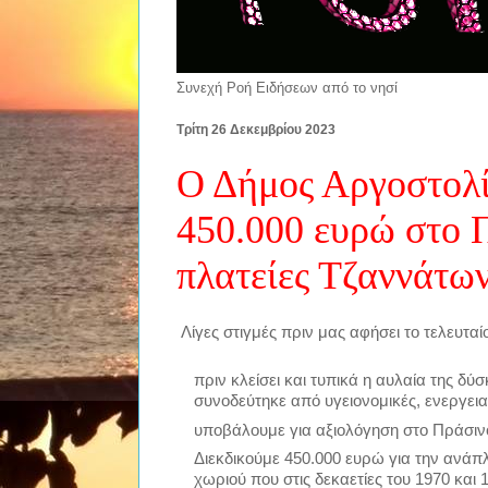
Συνεχή Ροή Ειδήσεων από το νησί
Τρίτη 26 Δεκεμβρίου 2023
Ο Δήμος Αργοστολί
450.000 ευρώ στο Π
πλατείες Τζαννάτ
Λίγες στιγμές πριν μας αφήσει το τελευτα
πριν κλείσει και τυπικά η αυλαία της δ
συνοδεύτηκε από υγειονομικές, ενεργεια
υποβάλουμε για αξιολόγηση στο Πράσινο
Διεκδικούμε 450.000 ευρώ για την ανάπ
χωριού που στις δεκαετίες του 1970 και