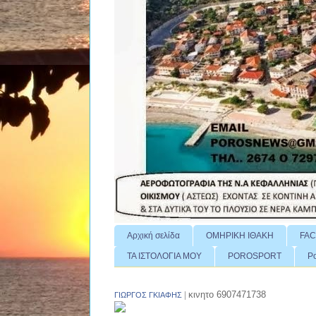
Αρχική σελίδα
ΟΜΗΡΙΚΗ ΙΘΑΚΗ
FA
ΤΑ ΙΣΤΟΛΟΓΙΑ ΜΟΥ
POROSPORT
P
|
κινητο 6907471738
ΓΙΩΡΓΟΣ ΓΚΙΑΦΗΣ