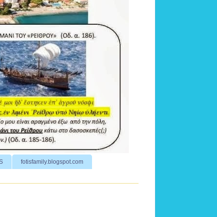
S
fotisfamily.blogspot.com