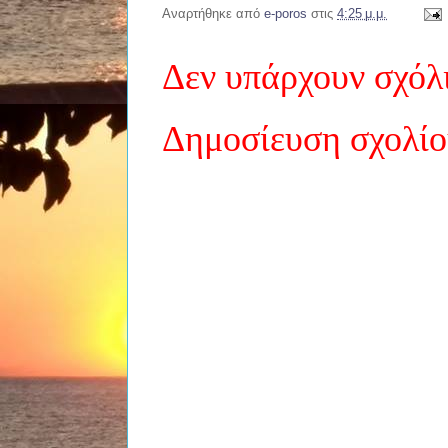
ς
Αναρτήθηκε από
e-poros
στις
4:25 μ.μ.
ο
ι
Δεν υπάρχουν σχόλ
α
ν
τ
+
ι
Δημοσίευση σχολί
δ
3
ρ
ά
σ
ε
ι
ς
: