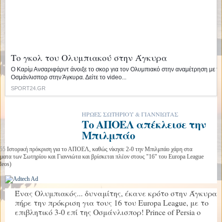
Το γκολ του Ολυμπιακού στην Άγκυρα
Ο Καρίμ Ανσαριφάρντ άνοιξε το σκορ για τον Ολυμπιακό στην αναμέτρηση με τ
Οσμάνλισπορ στην Άγκυρα. Δείτε το video...
SPORT24.GR
ΗΡΩΕΣ ΣΩΤΗΡΙΟΥ & ΓΙΑΝΝΙΩΤΑΣ
Το ΑΠΟΕΛ απέκλεισε την
Μπιλμπάο
:55
Ιστορική πρόκριση για το ΑΠΟΕΛ, καθώς νίκησε 2-0 την Μπιλμπάο χάρη στα
ματα των Σωτηρίου και Γιαννιώτα και βρίσκεται πλέον στους "16" του Europa League
deos)
Ένας Ολυμπιακός... δυναμίτης, έκανε κρότο στην Άγκυρα 
πήρε την πρόκριση για τους 16 του Europa League, με το
επιβλητικό 3-0 επί της Οσμάνλισπορ! Prince of Persia ο