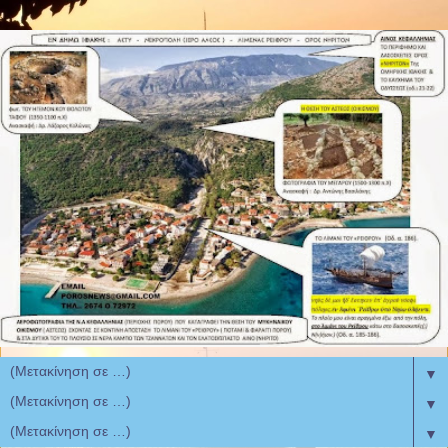
▼
▼
▼